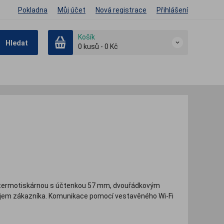
Pokladna
Můj účet
Nová registrace
Přihlášení
Košík
Hledat
0
kusů
-
0 Kč
, termotiskárnou s účtenkou 57 mm, dvouřádkovým
jem zákazníka. Komunikace pomocí vestavěného Wi-Fi