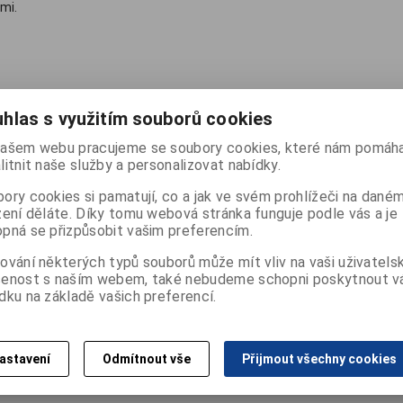
mi.
hlas s využitím souborů cookies
ašem webu pracujeme se soubory cookies, které nám pomáha
litnit naše služby a personalizovat nabídky.
ory cookies si pamatují, co a jak ve svém prohlížeči na dané
zení děláte. Díky tomu webová stránka funguje podle vás a je
pná se přizpůsobit vašim preferencím.
ování některých typů souborů může mít vliv na vaši uživatels
šenost s naším webem, také nebudeme schopni poskytnout 
ů, podsvícený
dku na základě vašich preferencí.
astavení
Odmítnout vše
Přijmout všechny cookies