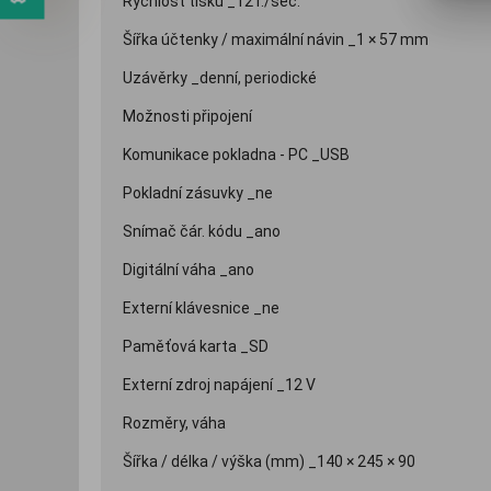
Rychlost tisku _12 ř./sec.
Šířka účtenky / maximální návin _1 × 57 mm
Uzávěrky _denní, periodické
Možnosti připojení
Komunikace pokladna - PC _USB
Pokladní zásuvky _ne
Snímač čár. kódu _ano
Digitální váha _ano
Externí klávesnice _ne
Paměťová karta _SD
Externí zdroj napájení _12 V
Rozměry, váha
Šířka / délka / výška (mm) _140 × 245 × 90