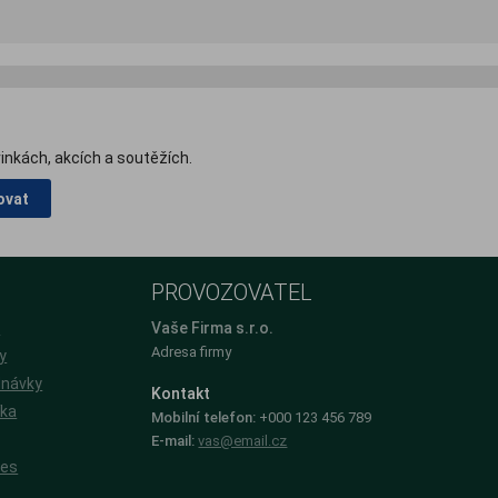
inkách, akcích a soutěžích.
ovat
PROVOZOVATEL
e
Vaše Firma s.r.o.
Adresa firmy
y
dnávky
Kontakt
íka
Mobilní telefon:
+000 123 456 789
E-mail:
vas@email.cz
ies