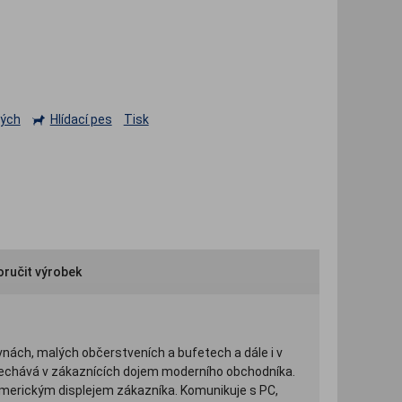
ných
Hlídací pes
Tisk
ručit výrobek
ovnách, malých občerstveních a bufetech a dále i v
anechává v zákaznících dojem moderního obchodníka.
erickým displejem zákazníka. Komunikuje s PC,