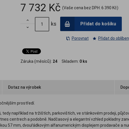
7 732 Kč
(Vaše cena bez DPH:
6 390 Kč
)

ks
Přidat do košíku

Porovnat
Přidat do oblíbe
Záruka (měsíců):
24
Skladem:
0 ks
Dotaz na výrobek
Dopo
očnějším prostředí.
, tedy například na tržištích, parkovištích, ve stánkovém prodeji, půjč
 fitnes centrech a podobně. Nadčasový a elegantní vzhled pokladny z
kou 57 mm, dvouřádkovým alfanumerickým displejem prodavače a num