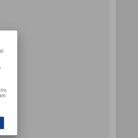
jí
m
kou
vám