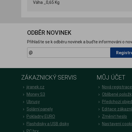
Váha _0,65 Kg
ODBĚR NOVINEK
Přihlašte se k odběru novinek a buďte informováni o nov
Registr
ZÁKAZNICKÝ SERVIS
MŮJ ÚČET
jiranek.cz
Nová registrac
Money S3
Oblíbené položk
Ubrusy
Předchozí obje
Solární panely
Editace zákazn
Pokladny EURO
Změnit heslo
Flashdisky a USB disky
Nastavení cook
PC hry