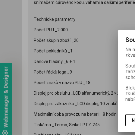
snímačem čárového kódu, váhami a dalšími periferie
Technické parametry
Počet PLU _2 000
Sou
Počet skupin zboží _20
Na n
Počet pokladníků _1
zkva
Daňové hladiny _6 + 1
Soub
Webmanager & Designer
zaří
Počet řádků loga _9
scho
Počet znaků v názvu PLU _18
Blok
zku
Displej pro obsluhu _LCD alfanumerický, 2 × 20 znak
nabí
Displej pro zákazníka _LCD displej, 10 znaků
Maximální doba provozu na beterii _8 hodin
N
Tiskárna _Termo, Seiko LPTZ-245