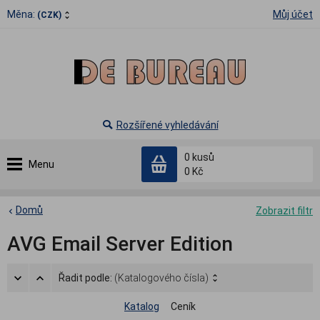
Měna:
Můj účet
(CZK)
Rozšířené vyhledávání
0
kusů
Menu
0 Kč
Domů
Zobrazit filtr
AVG Email Server Edition
Řadit podle:
(Katalogového čísla)
Katalog
Ceník