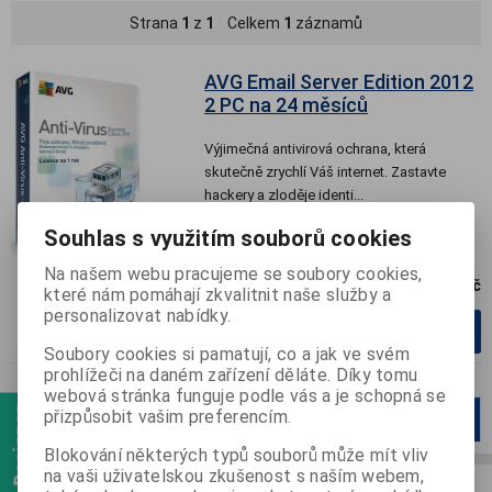
Strana
1
z
1
Celkem
1
záznamů
AVG Email Server Edition 2012
2 PC na 24 měsíců
Výjimečná antivirová ochrana, která
skutečně zrychlí Váš internet. Zastavte
hackery a zloděje identi...
Souhlas s využitím souborů cookies
Na našem webu pracujeme se soubory cookies,
2 140 Kč
které nám pomáhají zkvalitnit naše služby a
personalizovat nabídky.
ks
Přidat do košíku
Soubory cookies si pamatují, co a jak ve svém
prohlížeči na daném zařízení děláte. Díky tomu
webová stránka funguje podle vás a je schopná se
přizpůsobit vašim preferencím.
Strana
1
z
1
Celkem
1
záznamů
1
Blokování některých typů souborů může mít vliv
na vaši uživatelskou zkušenost s naším webem,