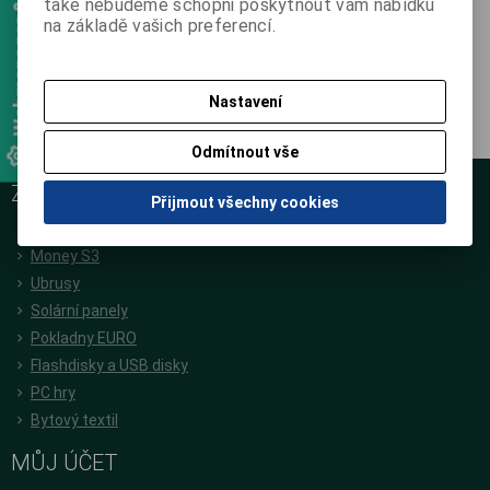
Webmanager & Designer
ODBĚR NOVINEK
také nebudeme schopni poskytnout vám nabídku
na základě vašich preferencí.
Přihlašte se k odběru novinek a buďte informováni o novinkách,
akcích a soutěžích.
Registrovat
Nastavení
Odmítnout vše
ZÁKAZNICKÝ SERVIS
Přijmout všechny cookies
jiranek.cz
Money S3
Ubrusy
Solární panely
Pokladny EURO
Flashdisky a USB disky
PC hry
Bytový textil
MŮJ ÚČET