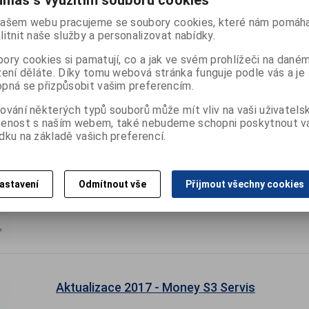
hlas s využitím souborů cookies
ašem webu pracujeme se soubory cookies, které nám pomáha
Aktualizace 2017 - Money S3 Kasa Professio
litnit naše služby a personalizovat nabídky.
ory cookies si pamatují, co a jak ve svém prohlížeči na dané
Podpora a Aktualizace 2013 - další licence pro komplety obsahu
zení děláte. Díky tomu webová stránka funguje podle vás a je
pná se přizpůsobit vašim preferencím.
ování některých typů souborů může mít vliv na vaši uživatels
šenost s naším webem, také nebudeme schopni poskytnout 
dku na základě vašich preferencí.
Aktualizace 2017 - Money S3 E-ShopConnec
astavení
Odmítnout vše
Přijmout všechny cookies
Podpora a Aktualizace 2013 - další licence pro komplety obsahu
Aktualizace 2017 - Money S3 Servis