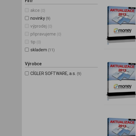
Filtr
akce
(0)
novinky
(9)
výprodej
(0)
připravujeme
(0)
tip
(0)
skladem
(11)
Výrobce
CÍGLER SOFTWARE, a.s.
(9)