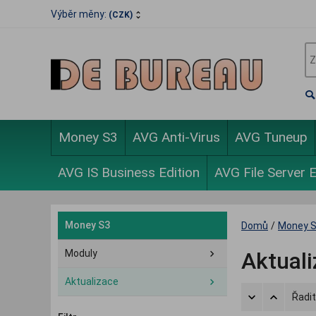
Výběr měny:
(CZK)
Money S3
AVG Anti-Virus
AVG Tuneup
AVG IS Business Edition
AVG File Server E
Money S3
Domů
/
Money 
Moduly
Aktual
Aktualizace
Řadit