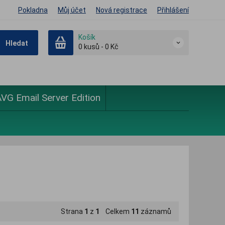
Pokladna
Můj účet
Nová registrace
Přihlášení
Košík
Hledat
0
kusů
-
0 Kč
VG Email Server Edition
Strana
1
z
1
Celkem
11
záznamů