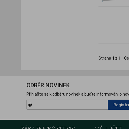
Strana
1
z
1
Ce
ODBĚR NOVINEK
Přihlašte se k odběru novinek a buďte informováni o nov
Registr