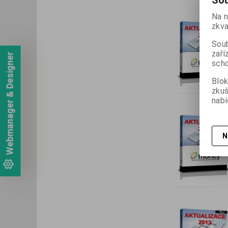
Sou
Na n
zkva
Soub
zaří
Webmanager & Designer
scho
Blok
zku
nabí
N