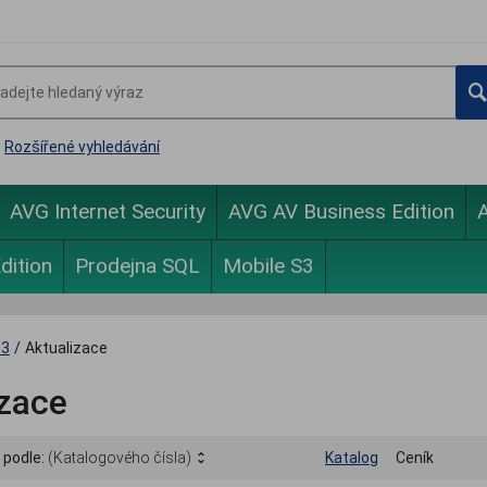
Rozšířené vyhledávání
AVG Internet Security
AVG AV Business Edition
A
dition
Prodejna SQL
Mobile S3
S3
/
Aktualizace
izace
 podle:
(Katalogového čísla)
Katalog
Ceník