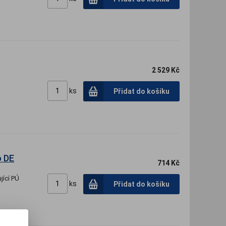
2 529 Kč
ks
Přidat do košíku
o DE
714 Kč
jící PÚ
ks
Přidat do košíku