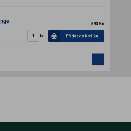
ange
593 Kč
ks
Přidat do košíku
1