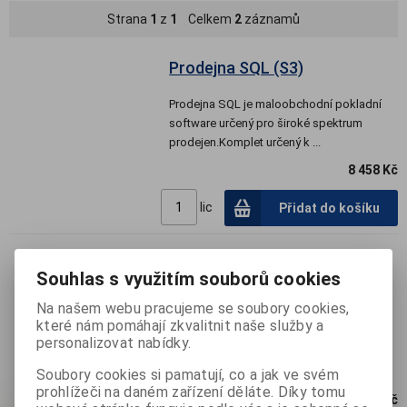
Strana
1
z
1
Celkem
2
záznamů
Prodejna SQL (S3)
Prodejna SQL je maloobchodní pokladní
software určený pro široké spektrum
prodejen.Komplet určený k ...
8 458 Kč
lic
Přidat do košíku
Souhlas s využitím souborů cookies
Prodejna SQL (S3) - Dodací
listy
Na našem webu pracujeme se soubory cookies,
které nám pomáhají zkvalitnit naše služby a
Modul umožňuje tvorbu dodacích listů
personalizovat nabídky.
přímo v pokladní aplikaci Prodejna SQL.
Dodací listy je možné t...
Soubory cookies si pamatují, co a jak ve svém
prohlížeči na daném zařízení děláte. Díky tomu
1 803 Kč