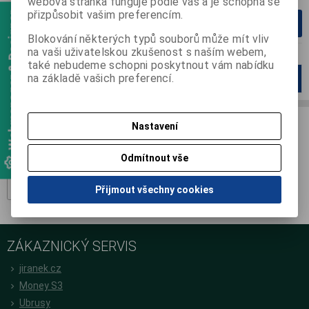
webová stránka funguje podle vás a je schopná se
přizpůsobit vašim preferencím.
Webmanager & Designer
Přidat do košíku
Blokování některých typů souborů může mít vliv
na vaši uživatelskou zkušenost s naším webem,
také nebudeme schopni poskytnout vám nabídku
na základě vašich preferencí.
Strana
1
z
1
Celkem
2
záznamů
1
Nastavení
ODBĚR NOVINEK
Přihlašte se k odběru novinek a buďte informováni o novinkách,
Odmítnout vše
akcích a soutěžích.
Registrovat
Přijmout všechny cookies
ZÁKAZNICKÝ SERVIS
jiranek.cz
Money S3
Ubrusy