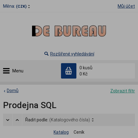
Měna:
Můj účet
(CZK)
Rozšířené vyhledávání
0
kusů
Menu
0 Kč
Domů
Zobrazit filtr
Prodejna SQL
Řadit podle:
(Katalogového čísla)
Katalog
Ceník