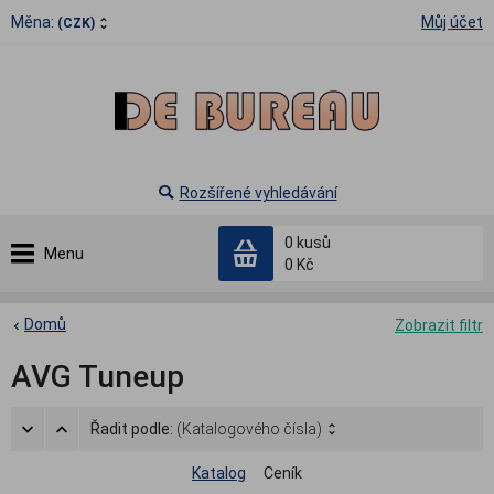
Měna:
Můj účet
(CZK)
Rozšířené vyhledávání
0
kusů
Menu
0 Kč
Domů
Zobrazit filtr
AVG Tuneup
Řadit podle:
(Katalogového čísla)
Katalog
Ceník