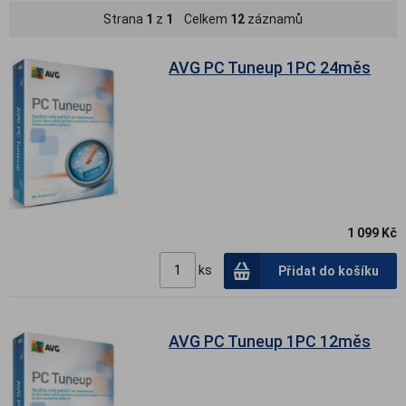
Strana
1
z
1
Celkem
12
záznamů
AVG PC Tuneup 1PC 24měs
1 099 Kč
ks
Přidat do košíku
AVG PC Tuneup 1PC 12měs