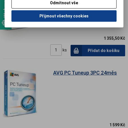
Odmítnout vše
Přijmout všechny cookies
1 355,50 Kč
ks
Přidat do košíku
AVG PC Tuneup 3PC 24měs
1 599 Kč