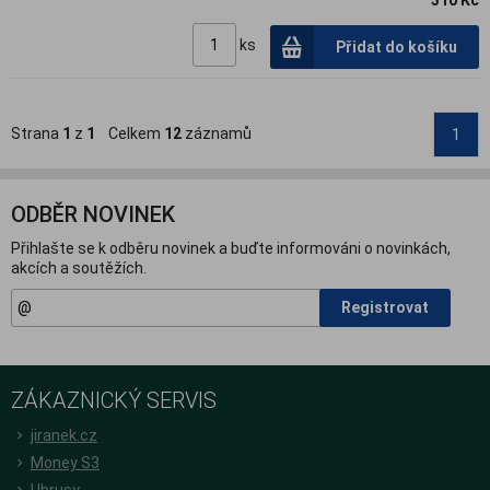
310 Kč
ks
Přidat do košíku
Strana
1
z
1
Celkem
12
záznamů
1
ODBĚR NOVINEK
Přihlašte se k odběru novinek a buďte informováni o novinkách,
akcích a soutěžích.
Registrovat
ZÁKAZNICKÝ SERVIS
jiranek.cz
Money S3
Ubrusy