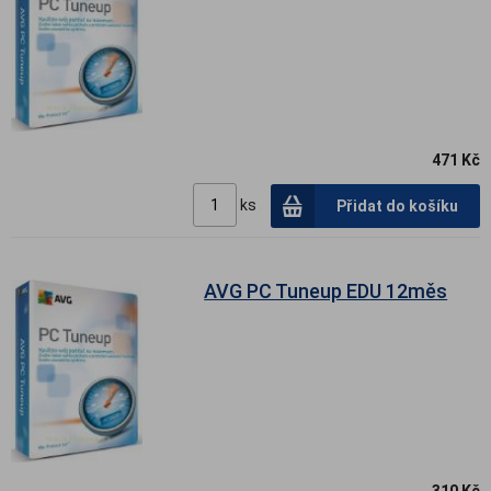
471 Kč
ks
Přidat do košíku
AVG PC Tuneup EDU 12měs