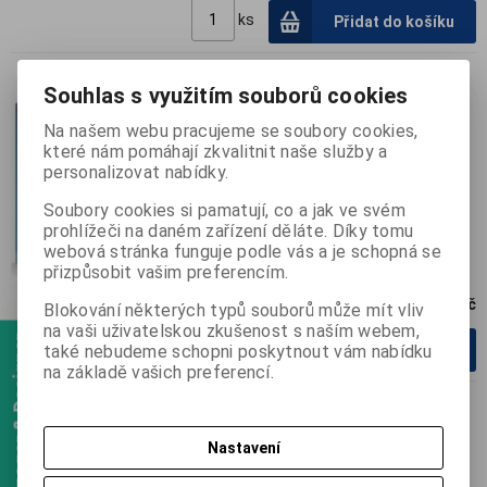
ks
Přidat do košíku
Souhlas s využitím souborů cookies
AVG PC Tuneup 10PC 12měs
Na našem webu pracujeme se soubory cookies,
které nám pomáhají zkvalitnit naše služby a
personalizovat nabídky.
Soubory cookies si pamatují, co a jak ve svém
prohlížeči na daném zařízení děláte. Díky tomu
webová stránka funguje podle vás a je schopná se
přizpůsobit vašim preferencím.
2 499 Kč
Blokování některých typů souborů může mít vliv
na vaši uživatelskou zkušenost s naším webem,
Webmanager & Designer
ks
také nebudeme schopni poskytnout vám nabídku
Přidat do košíku
na základě vašich preferencí.
AVG PC Tuneup 2PC 24měs
Nastavení