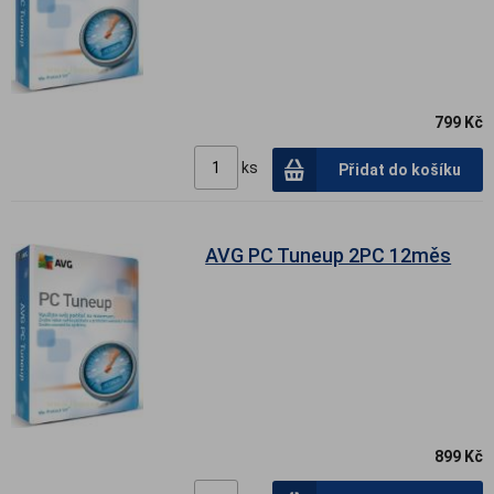
799 Kč
ks
Přidat do košíku
AVG PC Tuneup 2PC 12měs
899 Kč