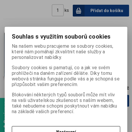
ks
Přidat do košíku
AVG AV 2012 Business Edition
Souhlas s využitím souborů cookies
pro 25 PC na 24 měs.
Na našem webu pracujeme se soubory cookies,
které nám pomáhají zkvalitnit naše služby a
personalizovat nabídky.
Soubory cookies si pamatují, co a jak ve svém
prohlížeči na daném zařízení děláte. Díky tomu
webová stránka funguje podle vás a je schopná se
přizpůsobit vašim preferencím.
22 068 Kč
Blokování některých typů souborů může mít vliv
na vaši uživatelskou zkušenost s naším webem,
ks
Přidat do košíku
Webmanager & Designer
také nebudeme schopni poskytnout vám nabídku
na základě vašich preferencí.
AVG AV 2012 Business Edition
pro 30 PC na 24 měs.