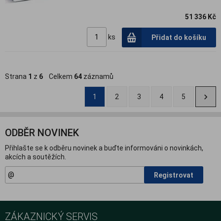
51 336 Kč
ks
Přidat do košíku
Strana
1
z
6
Celkem
64
záznamů
1
2
3
4
5
ODBĚR NOVINEK
Přihlašte se k odběru novinek a buďte informováni o novinkách,
akcích a soutěžích.
Registrovat
ZÁKAZNICKÝ SERVIS