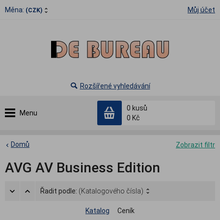
Měna:
Můj účet
(CZK)
Rozšířené vyhledávání
0
kusů
Menu
0 Kč
Domů
Zobrazit filtr
AVG AV Business Edition
Řadit podle:
(Katalogového čísla)
Katalog
Ceník