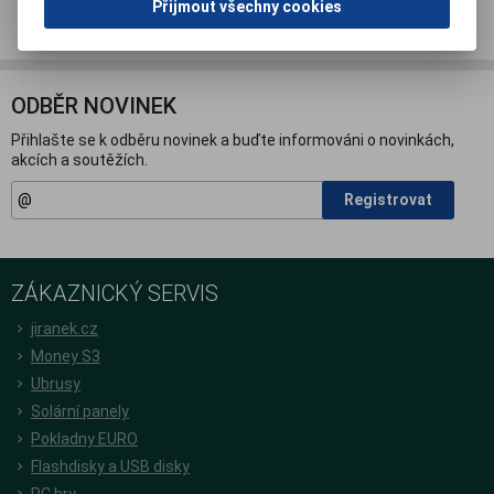
Doporučit výrobek
Přijmout všechny cookies
ODBĚR NOVINEK
Přihlašte se k odběru novinek a buďte informováni o novinkách,
akcích a soutěžích.
Registrovat
ZÁKAZNICKÝ SERVIS
jiranek.cz
Money S3
Ubrusy
Solární panely
Pokladny EURO
Flashdisky a USB disky
PC hry