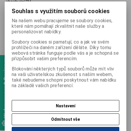
obsahující PÚ
Souhlas s využitím souborů cookies
714 Kč
(Vaše cena bez DPH:
590 Kč
)
Na našem webu pracujeme se soubory cookies,
které nám pomáhají zkvalitnit naše služby a
personalizovat nabídky.

ks
Přidat do košíku

Soubory cookies si pamatují, co a jak ve svém
prohlížeči na daném zařízení děláte. Díky tomu
Porovnat
Přidat do oblíbených
Hlídací pes
webová stránka funguje podle vás a je schopná se
přizpůsobit vašim preferencím.
Webmanager & Designer
Tisk
Blokování některých typů souborů může mít vliv
na vaši uživatelskou zkušenost s naším webem,
také nebudeme schopni poskytnout vám nabídku
na základě vašich preferencí.
Záruka (měsíců):
24
Skladem:
0 ks
Nastavení
Dotaz na výrobek
Odmítnout vše